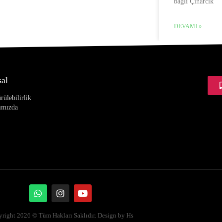
bağlı Çınarcık
DEVAMI »
al
rülebilirlik
ımızda
right 2026 © Tüm Hakları Saklıdır. Design by Hs