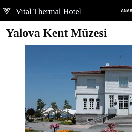
Vital Thermal Hotel
ANAS
İçeriğe
geç
Yalova Kent Müzesi