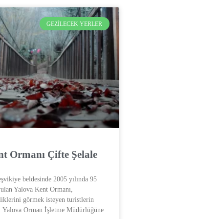
GEZILECEK YERLER
t Ormanı Çifte Şelale
eşvikiye beldesinde 2005 yılında 95
rulan Yalova Kent Ormanı,
iklerini görmek isteyen turistlerin
r. Yalova Orman İşletme Müdürlüğüne