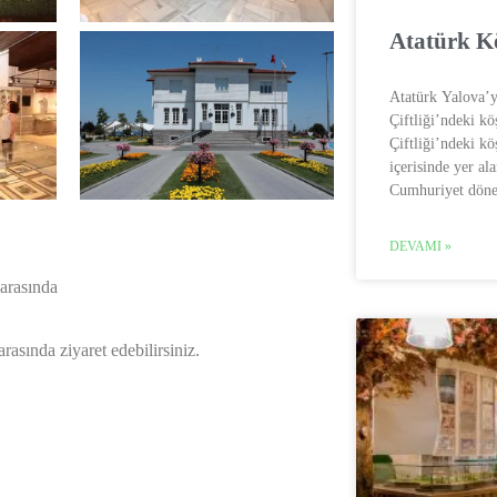
Atatürk K
Atatürk Yalova’ya
Çiftliği’ndeki kö
Çiftliği’ndeki kö
içerisinde yer al
Cumhuriyet döne
DEVAMI »
 arasında
rasında ziyaret edebilirsiniz.