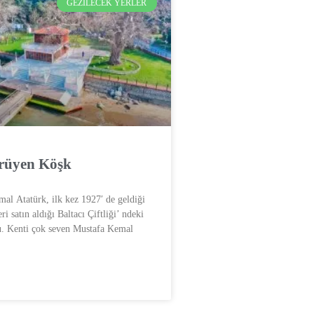
GEZILECEK YERLER
rüyen Köşk
al Atatürk, ilk kez 1927′ de geldiği
i satın aldığı Baltacı Çiftliği’ ndeki
u. Kenti çok seven Mustafa Kemal