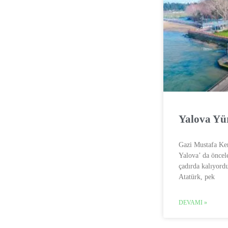
Yalova Yü
Gazi Mustafa Kem
Yalova’ da önceler
çadırda kalıyord
Atatürk, pek
DEVAMI »