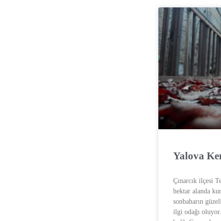
Yalova Ken
Çınarcık ilçesi T
hektar alanda ku
sonbaharın güzell
ilgi odağı oluyo