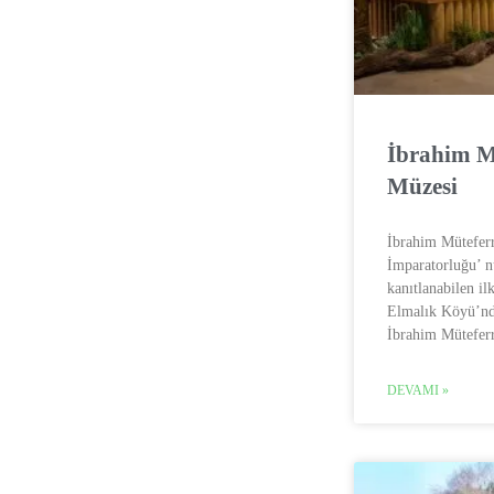
İbrahim M
Müzesi
İbrahim Mütefer
İmparatorluğu’ nu
kanıtlanabilen il
Elmalık Köyü’nd
İbrahim Müteferri
DEVAMI »